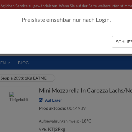
ichen Service zu gewährleisten. Wenn Sie auf der Seite weitersurfen stimme
Preisliste einsehbar nur nach Login.
ategorien
SCHLIES
IEN
BLOG
i Seppia 20Stk 1Kg EATME
Mini Mozzarella In Carozza Lachs/
Auf Lager
Produktcode
0014939
-18°C
Aufbewahrungshinweis:
KT|2Pkg
VPE: