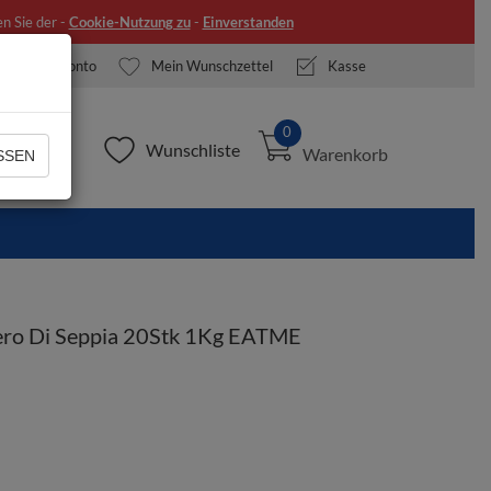
n Sie der -
Cookie-Nutzung zu
-
Einverstanden
Mein Konto
Mein Wunschzettel
Kasse
0
Wunschliste
Warenkorb
SEN
Nero Di Seppia 20Stk 1Kg EATME