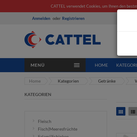
CATTEL verwendet Cookies, um Ihnen den bestmögl
Anmelden
Registrieren
Alle K
MENÜ
HOME
KATEGOR
Home
Kategorien
Getränke
W
KATEGORIEN
Raster
L
Fleisch
Fisch|Meeresfrüchte
Salami|Schinken