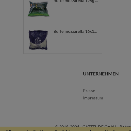
Büffelmozzarella 125g Campana DOP PONTE REALE
Büffelmozzarella 16x125g Gemischt REGINELLA
UNTERNEHMEN
Presse
Impressum
© 2018-2024 - CATTEL DE GmbH - Robert Bo