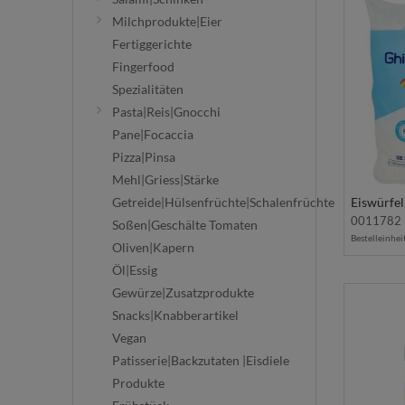
Milchprodukte|Eier
Fertiggerichte
Fingerfood
Spezialitäten
Pasta|Reis|Gnocchi
Pane|Focaccia
Pizza|Pinsa
Mehl|Griess|Stärke
Eiswürfel
Getreide|Hülsenfrüchte|Schalenfrüchte
0011782
Soßen|Geschälte Tomaten
Bestelleinhei
Oliven|Kapern
Öl|Essig
Gewürze|Zusatzprodukte
Snacks|Knabberartikel
Vegan
Patisserie|Backzutaten |Eisdiele
Produkte