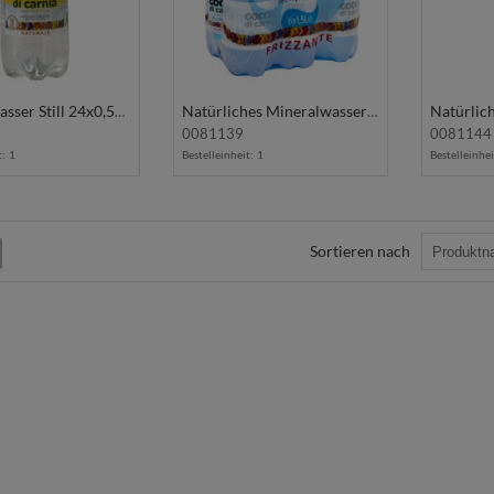
Mineralwasser Still 24x0,5L GOCCIA DI CARNIA
Natürliches Mineralwasser m/Kohlensäure 6x1,5L PET GOCCIA DI CARNIA
0081139
0081144
t:
1
Bestelleinheit:
1
Bestelleinhei
Sortieren nach
iste