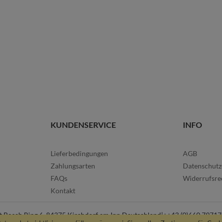
KUNDENSERVICE
INFO
Lieferbedingungen
AGB
Zahlungsarten
Datenschutz
FAQs
Widerrufsre
Kontakt
sch Ring 6, 84375 Kirchdorf am Inn Deutschland|++43 (0)660 7971700 | 