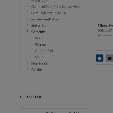
Frühstück
Gemüse|Obst|Pilze Konserviert
Gemüse|Obst|Pilze TK
Kaffee|Tee|Kakao
Süßes|Eis
0081147
Getränke
Bestelleinhei
Wein
Wasser
Alkoholfrei
Sirup
Raster
L
Non Food
Geräte
BEST SELLER