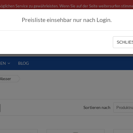
ichen Service zu gewährleisten. Wenn Sie auf der Seite weitersurfen stimme
Preisliste einsehbar nur nach Login.
ategorien
SCHLIES
IEN
BLOG
asser
Sortieren nach
iste