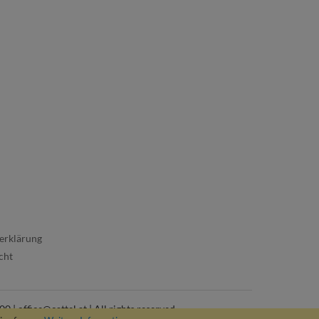
erklärung
cht
office@cattel.at | All rights reserved