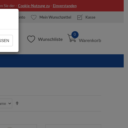
n Sie der -
Cookie-Nutzung zu
-
Einverstanden
Mein Konto
Mein Wunschzettel
Kasse
0
Wunschliste
Warenkorb
SEN
In
absteigender
Reihenfolge