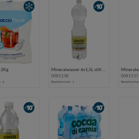
 2Kg
Mineralwasser 6x1,5L still GOCCIA DI CARNIA
0081138
0081137
t:
6
Bestelleinheit:
1
Bestelleinhei