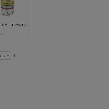
Natürliches Mineralwasser Still 6x1L PET GOCCIA DI CARNIA
t:
1
In
absteigender
Reihenfolge