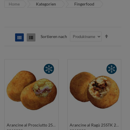
Home
Kategorien
Fingerfood
In
Sortieren nach
Raster
Liste
absteigend
Reihenfolge
Arancine al Prosciutto 25Stk 2,5Kg SUARE
Arancine al Ragù 25STK 2,5Kg SUARE