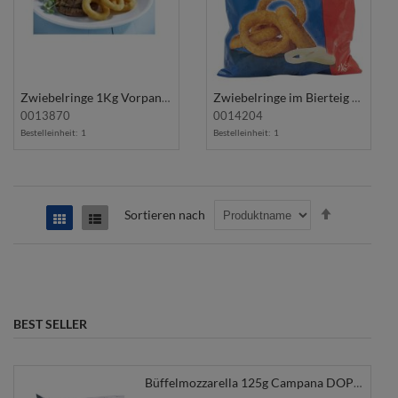
Zwiebelringe 1Kg Vorpaniert AVIKO
Zwiebelringe im Bierteig 1Kg SALOMON
0013870
0014204
Bestelleinheit:
1
Bestelleinheit:
1
In
Sortieren nach
Raster
Liste
absteigend
Reihenfolge
BEST SELLER
Büffelmozzarella 125g Campana DOP PONTE REALE