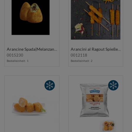
Arancine Spada|Melanzane 25Stk 2,5Kg SUARÈ
Arancini al Ragout Spieße 36x27g EATME
0015230
0012118
Bestelleinheit:
1
Bestelleinheit:
2