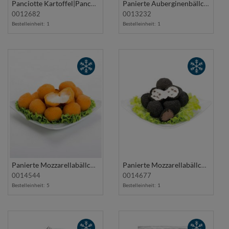
Panciotte Kartoffel|Pancetta|Rosmarin 1Kg SPIRITO CONTADINO
Panierte Auberginenbällchen 40Stk 1Kg FIORAVANTI
0012682
0013232
Bestelleinheit:
1
Bestelleinheit:
1
Panierte Mozzarellabällchen 55/60Stk 1Kg L'ASCOLANA
Panierte Mozzarellabällchen m/Trüffel 55/60Stk 1Kg L'ASCOLANA
0014544
0014677
Bestelleinheit:
5
Bestelleinheit:
1