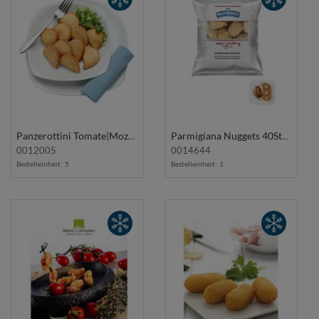
Panzerottini Tomate|Mozzarella 36Stk 1Kg CGM
Parmigiana Nuggets 40Stk 1Kg FIORAVANTI
0012005
0014644
Bestelleinheit:
5
Bestelleinheit:
1