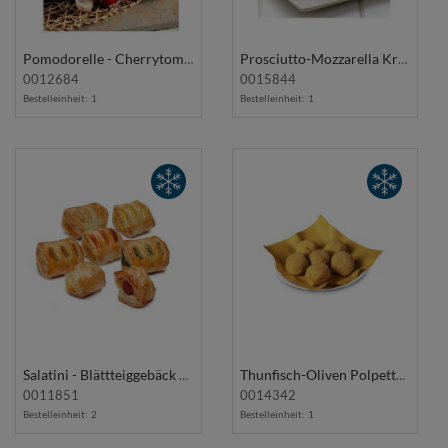
Pomodorelle - Cherrytomaten|Oregano in Teigmantel 1Kg SPIRITO CONTADINO
Prosciutto-Mozzarella Kroketten 40x25g RISPO
0012684
0015844
Bestelleinheit:
1
Bestelleinheit:
1
Salatini - Blättteiggebäck m/7 verschiedenen Füllungen 55/60Stk1Kg QUICK TIME
Thunfisch-Oliven Polpette 15Stk 650g LECCINE
0011851
0014342
Bestelleinheit:
2
Bestelleinheit:
1