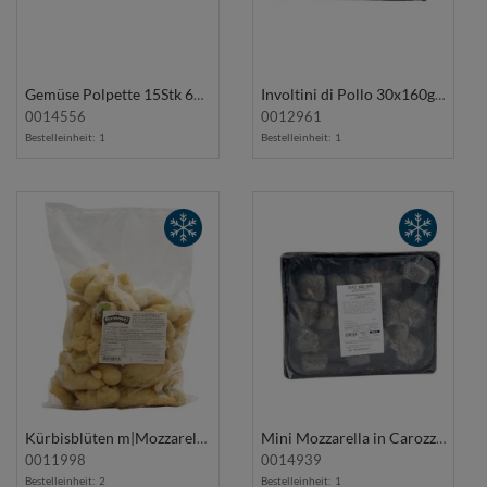
Gemüse Polpette 15Stk 650g
Involtini di Pollo 30x160g MARRINI
0014556
0012961
Bestelleinheit:
1
Bestelleinheit:
1
Kürbisblüten m|Mozzarella und Sardellen im Teigmantel 2,5Kg FIORAVANTI
Mini Mozzarella in Carozza Lachs/Nero di Seppia 20Stk 1Kg EATME
0011998
0014939
Bestelleinheit:
2
Bestelleinheit:
1