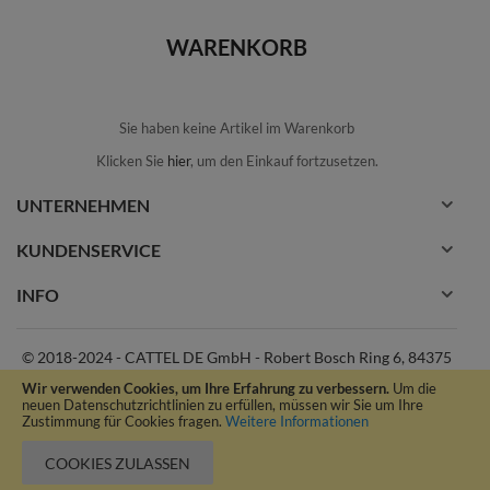
WARENKORB
Sie haben keine Artikel im Warenkorb
Klicken Sie
hier
, um den Einkauf fortzusetzen.
UNTERNEHMEN
KUNDENSERVICE
INFO
© 2018-2024 - CATTEL DE GmbH - Robert Bosch Ring 6, 84375
Kirchdorf am Inn Deutschland|++43 (0)660 7971700 |
Wir verwenden Cookies, um Ihre Erfahrung zu verbessern.
Um die
office@cattel.at | All rights reserved
neuen Datenschutzrichtlinien zu erfüllen, müssen wir Sie um Ihre
Zustimmung für Cookies fragen.
Weitere Informationen
COOKIES ZULASSEN