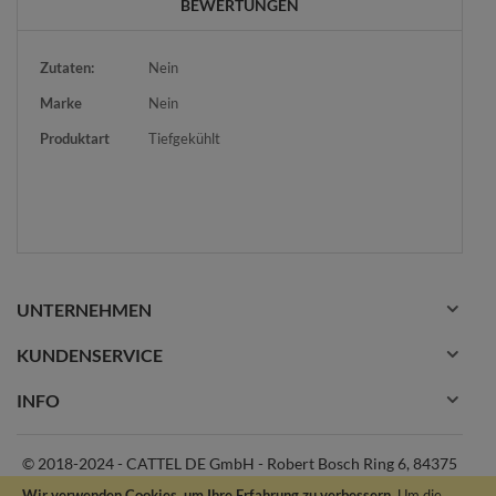
BEWERTUNGEN
Mehr
Zutaten:
Nein
Informationen
Marke
Nein
Produktart
Tiefgekühlt
UNTERNEHMEN
KUNDENSERVICE
INFO
© 2018-2024 - CATTEL DE GmbH - Robert Bosch Ring 6, 84375
Kirchdorf am Inn Deutschland|++43 (0)660 7971700 |
Wir verwenden Cookies, um Ihre Erfahrung zu verbessern.
Um die