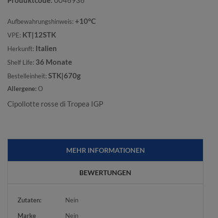
Produktcode
0046936
+10°C
Aufbewahrungshinweis:
KT|12STK
VPE:
Italien
Herkunft:
36 Monate
Shelf Life:
STK|670g
Bestelleinheit:
Allergene:
O
Cipollotte rosse di Tropea IGP
MEHR INFORMATIONEN
BEWERTUNGEN
Mehr
Zutaten:
Nein
Informationen
Marke
Nein