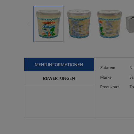
MEHR INFORMATIONEN
Mehr
Zutaten:
Ne
Informationen
Marke
Sa
BEWERTUNGEN
Produktart
Tr