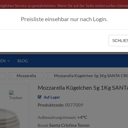
ichen Service zu gewährleisten. Wenn Sie auf der Seite weitersurfen stimme
Preisliste einsehbar nur nach Login.
ategorien
SCHLIES
IEN
BLOG
Mozzarella
Mozzarella Kügelchen 5g 1Kg SANTA CR
Mozzarella Kügelchen 5g 1Kg SAN
Auf Lager
Produktcode
0077009
+4°C
Aufbewahrungshinweis:
Santa Cristina Tonon
Brand: