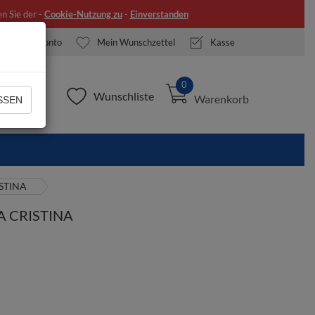
n Sie der -
Cookie-Nutzung zu
-
Einverstanden
Mein Konto
Mein Wunschzettel
Kasse
0
Wunschliste
Warenkorb
SEN
ISTINA
TA CRISTINA